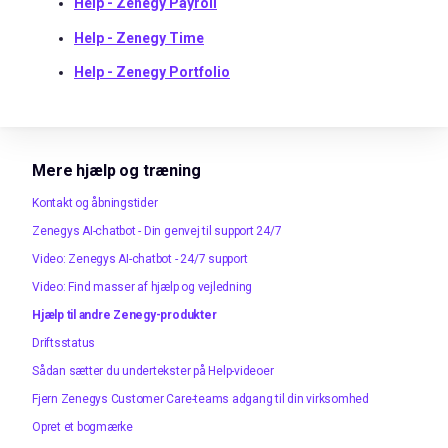
Help -
Zenegy
Payroll
Help - Zenegy Time
Help - Zenegy Portfolio
Mere hjælp og træning
Kontakt og åbningstider
Zenegys AI-chatbot - Din genvej til support 24/7
Video: Zenegys AI-chatbot - 24/7 support
Video: Find masser af hjælp og vejledning
Hjælp til andre Zenegy-produkter
Driftsstatus
Sådan sætter du undertekster på Help-videoer
Fjern Zenegys Customer Care-teams adgang til din virksomhed
Opret et bogmærke