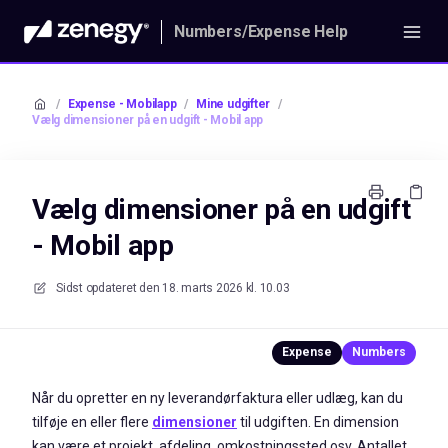
Numbers/Expense Help
/
Expense - Mobilapp
/
Mine udgifter
/
Vælg dimensioner på en udgift - Mobil app
Vælg dimensioner på en udgift
- Mobil app
Sidst opdateret den
18. marts 2026 kl. 10.03
Når du opretter en ny leverandørfaktura eller udlæg, kan du
tilføje en eller flere
dimensioner
til udgiften. En dimension
kan være et projekt, afdeling, omkostningssted osv. Antallet