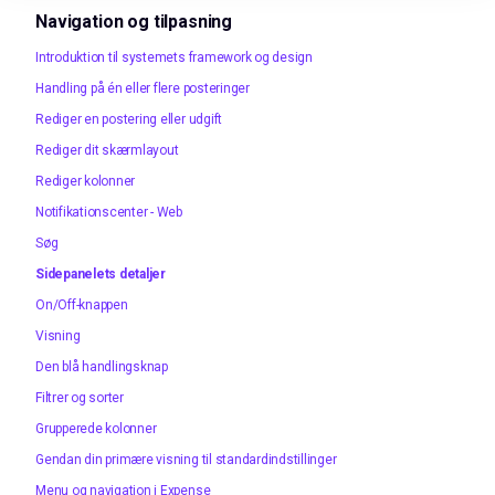
Navigation og tilpasning
Introduktion til systemets framework og design
Handling på én eller flere posteringer
Rediger en postering eller udgift
Rediger dit skærmlayout
Rediger kolonner
Notifikationscenter - Web
Søg
Sidepanelets detaljer
On/Off-knappen
Visning
Den blå handlingsknap
Filtrer og sorter
Grupperede kolonner
Gendan din primære visning til standardindstillinger
Menu og navigation i Expense