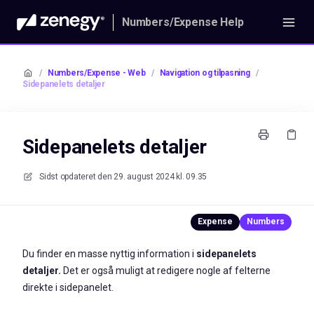
Numbers/Expense Help
/
Numbers/Expense - Web
/
Navigation og tilpasning
/
Sidepanelets detaljer
Sidepanelets detaljer
Sidst opdateret den
29. august 2024 kl. 09.35
Du finder en masse nyttig information i
sidepanelets
detaljer.
Det er også muligt at redigere nogle af felterne
direkte i sidepanelet.