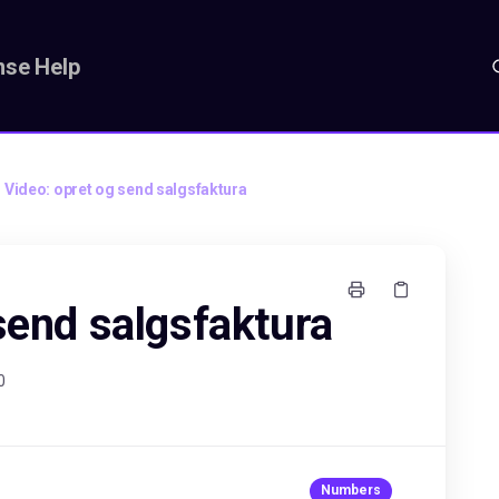
se Help
Video: opret og send salgsfaktura
send salgsfaktura
0