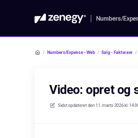
Numbers/Expen
/
Numbers/Expense - Web
/
Salg - Fakturaer
/
Video: opret og 
Sidst opdateret den
11. marts 2026 kl. 14.0