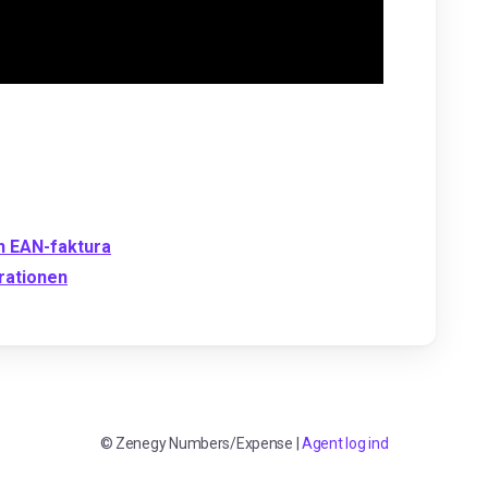
n EAN-faktura
rationen
©
Zenegy Numbers/Expense
|
Agent log ind