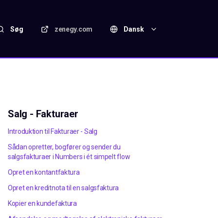
Søg
zenegy.com
Dansk
Salg - Fakturaer
Introduktion til Fakturaer - Salg
Sådan opretter, bogfører og sender du
salgsfakturaer i Numbers i ét simpelt flow
Opret en kontantfaktura
Opret en kreditnota til en salgsfaktura
Kopier en kundefaktura