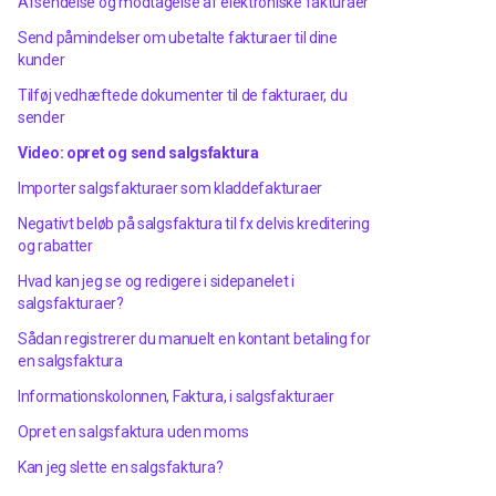
Afsendelse og modtagelse af elektroniske fakturaer
Send påmindelser om ubetalte fakturaer til dine
kunder
Tilføj vedhæftede dokumenter til de fakturaer, du
sender
Video: opret og send salgsfaktura
Importer salgsfakturaer som kladdefakturaer
Negativt beløb på salgsfaktura til fx delvis kreditering
og rabatter
Hvad kan jeg se og redigere i sidepanelet i
salgsfakturaer?
Sådan registrerer du manuelt en kontant betaling for
en salgsfaktura
Informationskolonnen, Faktura, i salgsfakturaer
Opret en salgsfaktura uden moms
Kan jeg slette en salgsfaktura?