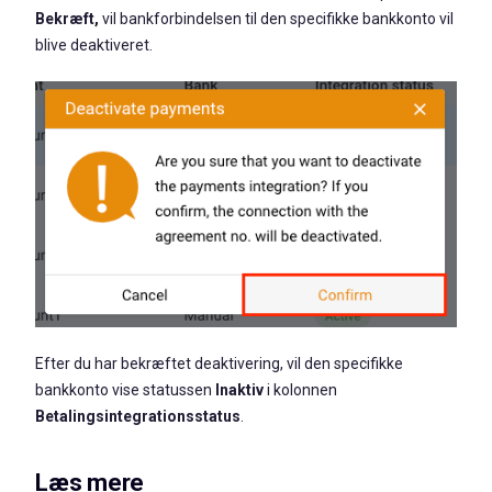
Bekræft,
vil bankforbindelsen til den specifikke bankkonto vil
blive deaktiveret.
Efter du har bekræftet deaktivering, vil den specifikke
bankkonto vise statussen
Inaktiv
i kolonnen
Betalingsintegrationsstatus
.
Læs mere