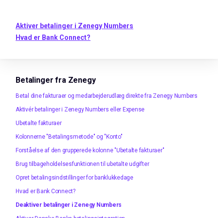
Aktiver betalinger i Zenegy Numbers
Hvad er Bank Connect?
Betalinger fra Zenegy
Betal dine fakturaer og medarbejderudlæg direkte fra Zenegy Numbers
Aktivér betalinger i Zenegy Numbers eller Expense
Ubetalte fakturaer
Kolonnerne "Betalingsmetode" og "Konto"
Forståelse af den grupperede kolonne "Ubetalte fakturaer"
Brug tilbageholdelsesfunktionen til ubetalte udgifter
Opret betalingsindstillinger for banklukkedage
Hvad er Bank Connect?
Deaktiver betalinger i Zenegy Numbers