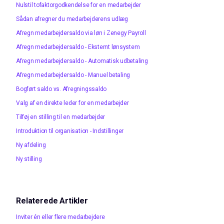
Nulstil tofaktorgodkendelse for en medarbejder
Sådan afregner du medarbejderens udlæg
Afregn medarbejdersaldo via løn i Zenegy Payroll
Afregn medarbejdersaldo - Eksternt lønsystem
Afregn medarbejdersaldo - Automatisk udbetaling
Afregn medarbejdersaldo - Manuel betaling
Bogført saldo vs. Afregningssaldo
Valg af en direkte leder for en medarbejder
Tilføj en stilling til en medarbejder
Introduktion til organisation - Indstillinger
Ny afdeling
Ny stilling
Relaterede Artikler
Inviter én eller flere medarbejdere