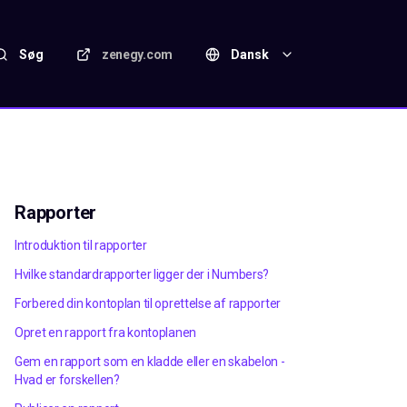
Søg
zenegy.com
Dansk
Rapporter
Introduktion til rapporter
Hvilke standardrapporter ligger der i Numbers?
Forbered din kontoplan til oprettelse af rapporter
Opret en rapport fra kontoplanen
Gem en rapport som en kladde eller en skabelon -
Hvad er forskellen?