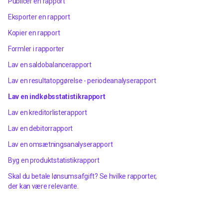
Publicer en rapport
Eksporter en rapport
Kopier en rapport
Formler i rapporter
Lav en saldobalancerapport
Lav en resultatopgørelse - periodeanalyserapport
Lav en indkøbsstatistikrapport
Lav en kreditorlisterapport
Lav en debitorrapport
Lav en omsætningsanalyserapport
Byg en produktstatistikrapport
Skal du betale lønsumsafgift? Se hvilke rapporter,
der kan være relevante.