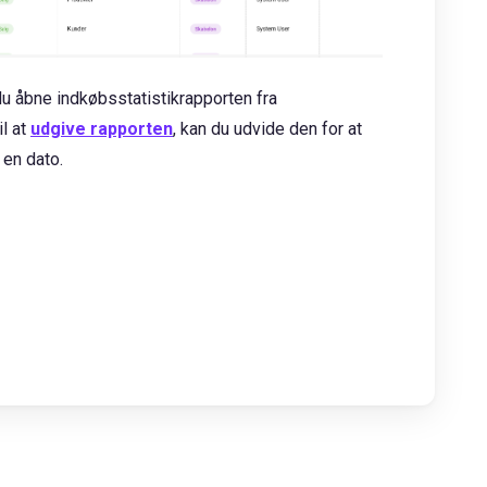
l du åbne indkøbsstatistikrapporten fra
il at
udgive rapporten
, kan du udvide den for at
 en dato.