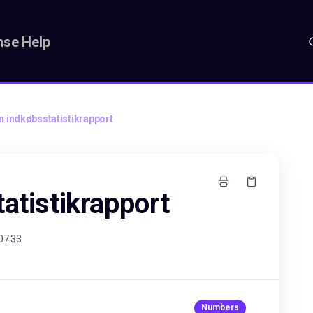
se Help
n indkøbsstatistikrapport
atistikrapport
07.33