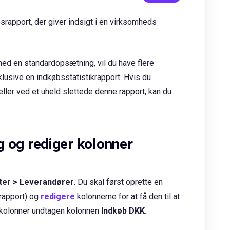
srapport, der giver indsigt i en virksomheds
d en standardopsætning, vil du have flere
klusive en indkøbsstatistikrapport. Hvis du
ler ved et uheld slettede denne rapport, kan du
ng og rediger kolonner
ter > Leverandører.
Du skal først oprette en
-rapport) og
redigere
kolonnerne for at få den til at
e kolonner undtagen kolonnen
Indk
øb DKK.