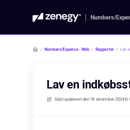
Numbers/Expen
/
Numbers/Expense - Web
/
Rapporter
/
Lav e
Lav en indkøbsst
Sidst opdateret den
18. december 2024 kl. 