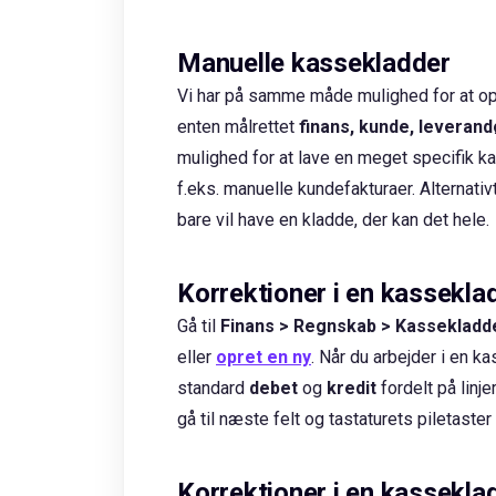
Manuelle kassekladder
Vi har på samme måde mulighed for at op
enten målrettet
finans, kunde, leverand
mulighed for at lave en meget specifik ka
f.eks. manuelle kundefakturaer. Alternati
bare vil have en kladde, der kan det hele.
Korrektioner i en kassekla
Gå til
Finans > Regnskab > Kassekladd
eller
opret en ny
.
Når du arbejder i en ka
standard
debet
og
kredit
fordelt på linj
gå til næste felt og tastaturets piletast
Korrektioner i en kassekla