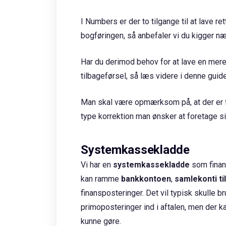
I Numbers er der to tilgange til at lave ret
bogføringen, så anbefaler vi du kigger n
Har du derimod behov for at lave en mer
tilbageførsel, så læs videre i denne guid
Man skal være opmærksom på, at der er fo
type korrektion man ønsker at foretage s
Systemkassekladde
Vi har en
systemkassekladde
som finan
kan ramme
bankkontoen
,
samlekonti ti
finansposteringer. Det vil typisk skulle 
primoposteringer ind i aftalen, men der ka
kunne gøre.