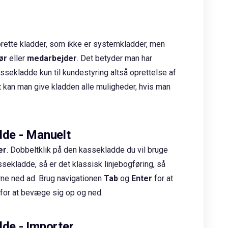
rette kladder, som ikke er systemkladder, men
ør
eller
medarbejder
. Det betyder man har
ssekladde kun til kundestyring altså oprettelse af
vt kan man give kladden alle muligheder, hvis man
dde - Manuelt
er
. Dobbeltklik på den kassekladde du vil bruge
ssekladde, så er det klassisk linjebogføring, så
erne ned ad. Brug navigationen
Tab
og
Enter
for at
er for at bevæge sig op og ned.
dde - Importer