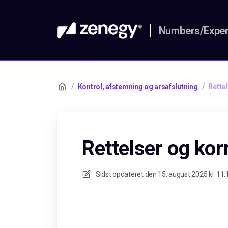
Numbers/Expen
/
Kontrol, afstemning og årsafslutning
/
Rette
Rettelser og kor
Sidst opdateret den
15. august 2025 kl. 11.