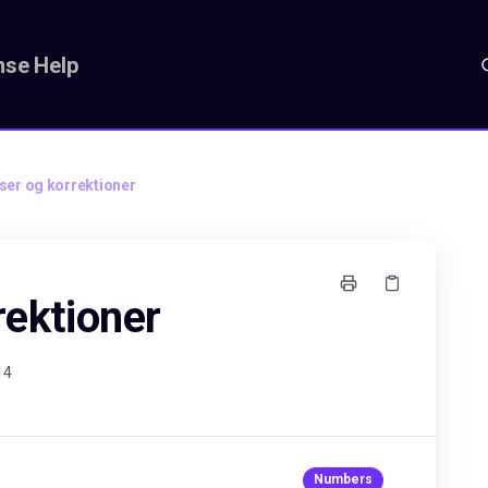
se Help
lser og korrektioner
rektioner
14