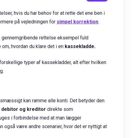
telser, hvis du har behov for at rette det ene ben i
ærmere på vejledningen for
simpel korrektion
.
e gennemgribende rettelse eksempel fuld
e om, hvordan du klare det i en
kassekladde.
rskellige typer af kassekladder, alt efter hvilken
ig.
smæssigt kan ramme alle konti. Det betyder den
l debitor og kreditor
direkte som
bruges i forbindelse med at man lægger
n også være andre scenarier, hvor det er nyttigt at