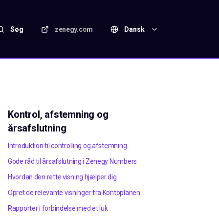
Søg
zenegy.com
Dansk
Kontrol, afstemning og
årsafslutning
Introduktion til controlling og afstemning
Gode råd til årsafslutning i Zenegy Numbers
Hvordan den rette visning hjælper dig
Opret de relevante visninger fra Kontoplanen
Rapporter i forbindelse med et luk