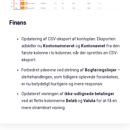
Finans
Opdatering af CSV-eksport af kontoplan: Eksporten
adskiller nu
K
ontonummeret
og
K
ontonavnet
fra den
første kolonne i to kolonner, når der oprettes en CSV-
eksport.
Forbedret ydeevne ved sletning af
Bogføringslinjer
–
slettehandlingen, som tidligere oplevede forsinkelser,
er nu betydeligt hurtigere og mere responsiv.
Opdateret visningen af
ikke-udlignede betalinger
ved at flette kolonnerne
Beløb
og
Valuta
for at få en
mere strømlinet visning.