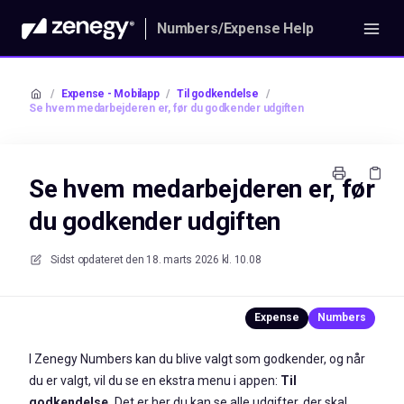
Numbers/Expense Help
/
Expense - Mobilapp
/
Til godkendelse
/
Se hvem medarbejderen er, før du godkender udgiften
Se hvem medarbejderen er, før
du godkender udgiften
Sidst opdateret den
18. marts 2026 kl. 10.08
I Zenegy Numbers kan du blive valgt som godkender, og når
du er valgt, vil du se en ekstra menu i appen:
Til
godkendelse.
Det er her du kan se alle udgifter, der skal