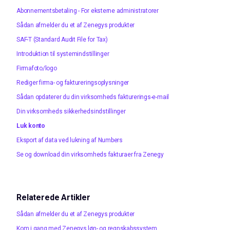
Abonnementsbetaling - For eksterne administratorer
Sådan afmelder du et af Zenegys produkter
SAF-T (Standard Audit File for Tax)
Introduktion til systemindstillinger
Firmafoto/logo
Rediger firma- og faktureringsoplysninger
Sådan opdaterer du din virksomheds fakturerings-e-mail
Din virksomheds sikkerhedsindstillinger
Luk konto
Eksport af data ved lukning af Numbers
Se og download din virksomheds fakturaer fra Zenegy
Relaterede Artikler
Sådan afmelder du et af Zenegys produkter
Kom i gang med Zenegys løn- og regnskabssystem