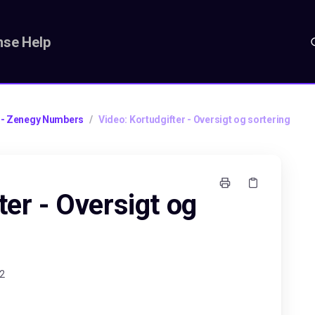
se Help
 - Zenegy Numbers
/
Video: Kortudgifter - Oversigt og sortering
ter - Oversigt og
42