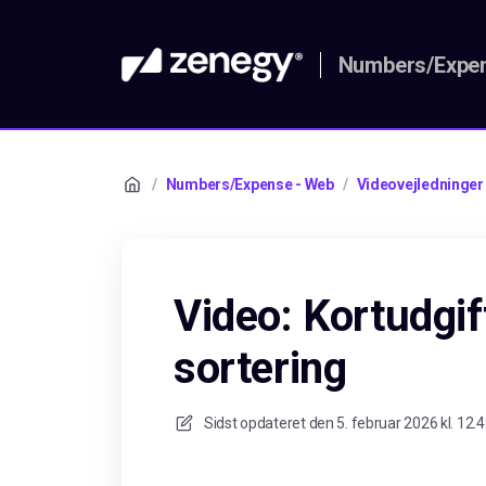
Numbers/Expen
/
Numbers/Expense - Web
/
Videovejledninger
Video: Kortudgif
sortering
Sidst opdateret den
5. februar 2026 kl. 12.