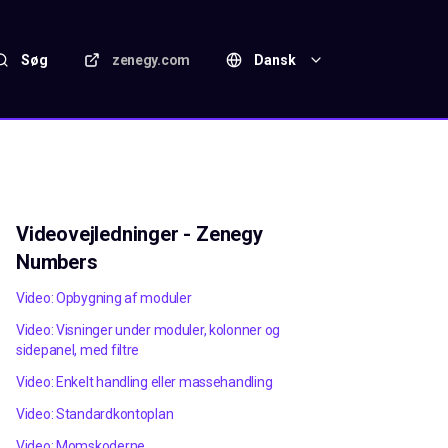
Søg
zenegy.com
Dansk
Videovejledninger - Zenegy
Numbers
Video: Opbygning af moduler
Video: Visninger under moduler, kolonner og
sidepanel, med filtre
Video: Enkelt handling eller massehandling
Video: Standardkontoplan
Video: Momskoderne