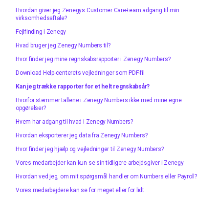
Hvordan giver jeg Zenegys Customer Care-team adgang til min
virksomhedsaftale?
Fejlfinding i Zenegy
Hvad bruger jeg Zenegy Numbers til?
Hvor finder jeg mine regnskabsrapporter i Zenegy Numbers?
Download Help-centerets vejledninger som PDF-fil
Kan jeg trække rapporter for et helt regnskabsår?
Hvorfor stemmer tallene i Zenegy Numbers ikke med mine egne
opgørelser?
Hvem har adgang til hvad i Zenegy Numbers?
Hvordan eksporterer jeg data fra Zenegy Numbers?
Hvor finder jeg hjælp og vejledninger til Zenegy Numbers?
Vores medarbejder kan kun se sin tidligere arbejdsgiver i Zenegy
Hvordan ved jeg, om mit spørgsmål handler om Numbers eller Payroll?
Vores medarbejdere kan se for meget eller for lidt