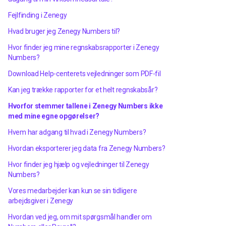
Fejlfinding i Zenegy
Hvad bruger jeg Zenegy Numbers til?
Hvor finder jeg mine regnskabsrapporter i Zenegy
Numbers?
Download Help-centerets vejledninger som PDF-fil
Kan jeg trække rapporter for et helt regnskabsår?
Hvorfor stemmer tallene i Zenegy Numbers ikke
med mine egne opgørelser?
Hvem har adgang til hvad i Zenegy Numbers?
Hvordan eksporterer jeg data fra Zenegy Numbers?
Hvor finder jeg hjælp og vejledninger til Zenegy
Numbers?
Vores medarbejder kan kun se sin tidligere
arbejdsgiver i Zenegy
Hvordan ved jeg, om mit spørgsmål handler om