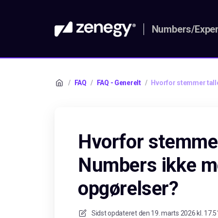
Numbers/Expen
/
FAQ
/
FAQ - Generelt
/
Hvorfor stemmer tal
Hvorfor stemmer
Numbers ikke m
opgørelser?
Sidst opdateret den
19. marts 2026 kl. 17.5