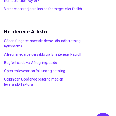
Numbers eller Payroll?
Vores medarbejdere kan se for meget eller for lidt
Relaterede Artikler
Sådan fungerer momskoderne i din indberetning -
Købsmoms
Afregn medarbejdersaldo via løn i Zenegy Payroll
Bogført saldo vs. Afregningssaldo
Opret en leverandørfaktura og betaling
Udlign den udgående betaling med en
leverandørfaktura