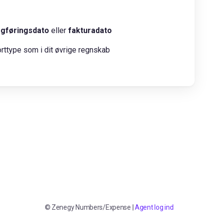
gføringsdato
eller
fakturadato
orttype som i dit øvrige regnskab
©
Zenegy Numbers/Expense
|
Agent log ind