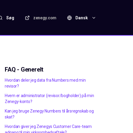
Søg
zenegy.com
Dansk
FAQ - Generelt
Hvordan deler jeg data fra Numbers med min
revisor?
Hvem er administrator (revisor/bogholder) på min
Zenegy-konto?
Kan jeg bruge Zenegy Numbers til årsregnskab og
skat?
Hvordan giver jeg Zenegys Customer Care-team
adgang til min virksomhedsaftale?