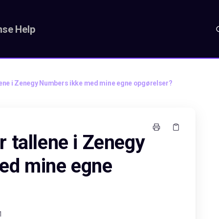
se Help
lene i Zenegy Numbers ikke med mine egne opgørelser?
 tallene i Zenegy
ed mine egne
1