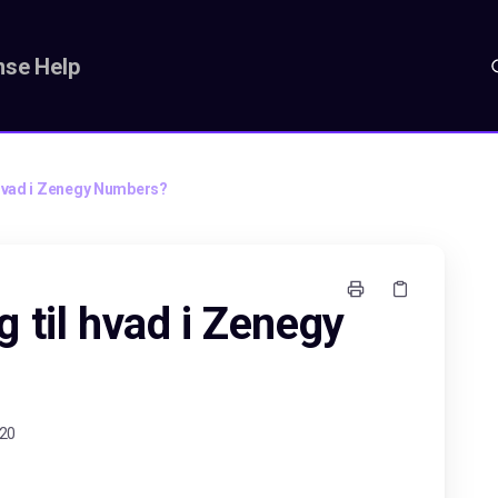
se Help
hvad i Zenegy Numbers?
 til hvad i Zenegy
.20