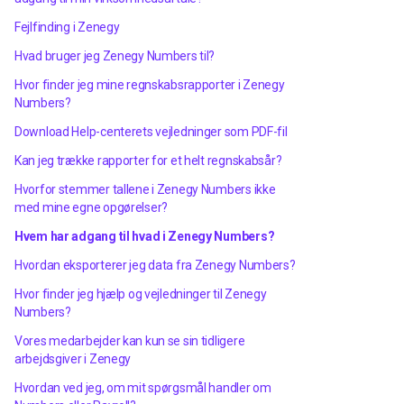
Fejlfinding i Zenegy
Hvad bruger jeg Zenegy Numbers til?
Hvor finder jeg mine regnskabsrapporter i Zenegy
Numbers?
Download Help-centerets vejledninger som PDF-fil
Kan jeg trække rapporter for et helt regnskabsår?
Hvorfor stemmer tallene i Zenegy Numbers ikke
med mine egne opgørelser?
Hvem har adgang til hvad i Zenegy Numbers?
Hvordan eksporterer jeg data fra Zenegy Numbers?
Hvor finder jeg hjælp og vejledninger til Zenegy
Numbers?
Vores medarbejder kan kun se sin tidligere
arbejdsgiver i Zenegy
Hvordan ved jeg, om mit spørgsmål handler om