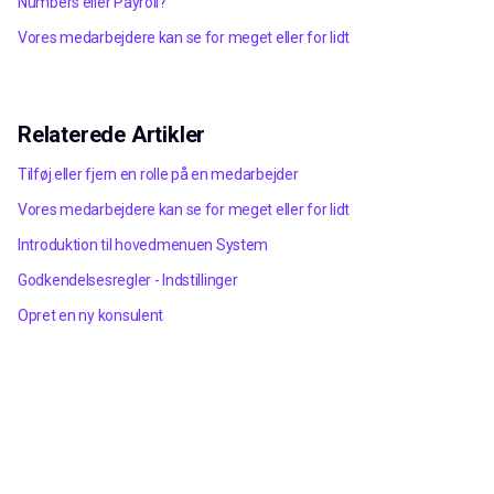
Numbers eller Payroll?
Vores medarbejdere kan se for meget eller for lidt
Relaterede Artikler
Tilføj eller fjern en rolle på en medarbejder
Vores medarbejdere kan se for meget eller for lidt
Introduktion til hovedmenuen System
Godkendelsesregler - Indstillinger
Opret en ny konsulent