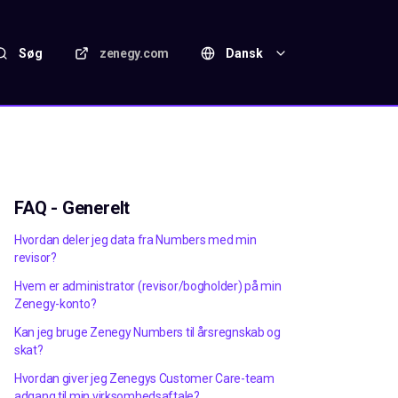
Søg
zenegy.com
Dansk
FAQ - Generelt
Hvordan deler jeg data fra Numbers med min
revisor?
Hvem er administrator (revisor/bogholder) på min
Zenegy-konto?
Kan jeg bruge Zenegy Numbers til årsregnskab og
skat?
Hvordan giver jeg Zenegys Customer Care-team
adgang til min virksomhedsaftale?