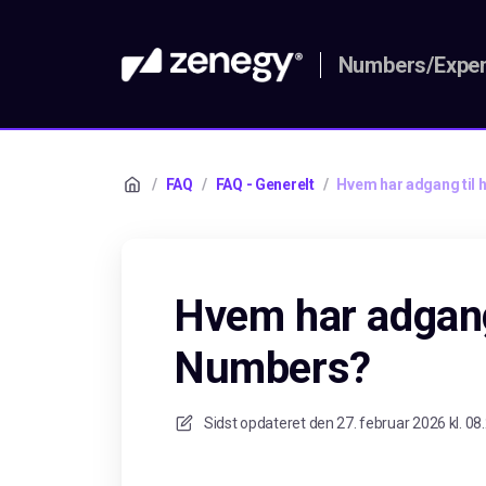
Numbers/Expen
/
FAQ
/
FAQ - Generelt
/
Hvem har adgang til 
Hvem har adgang
Numbers?
Sidst opdateret den
27. februar 2026 kl. 08