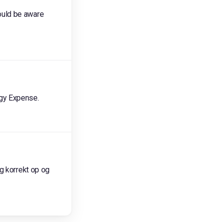
ould be aware
egy Expense.
g korrekt op og