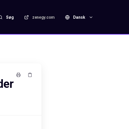
Søg
zenegy.com
Dansk
der