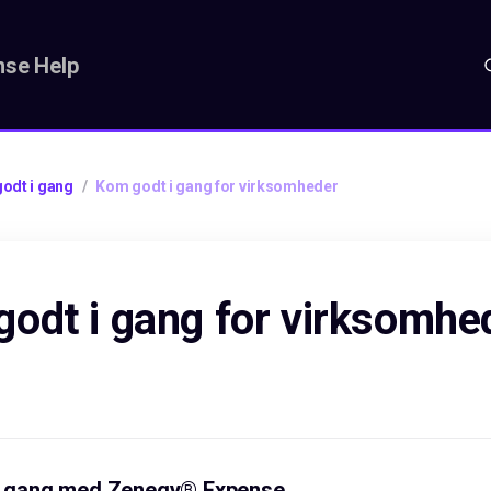
se Help
odt i gang
/
Kom godt i gang for virksomheder
odt i gang for virksomhe
 i gang med Zenegy® Expense