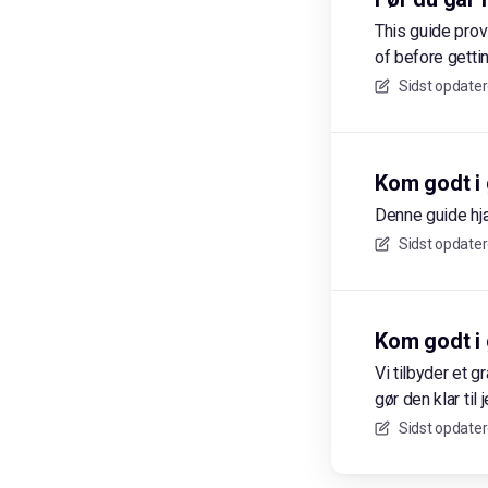
This guide pro
of before gett
Sidst opdater
Kom godt i
Denne guide hj
Sidst opdater
Kom godt i
Vi tilbyder et 
gør den klar til 
Sidst opdater