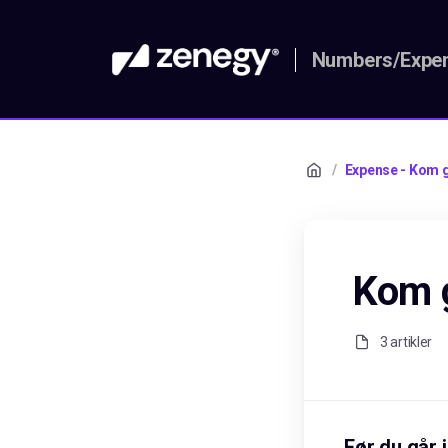
Numbers/Expen
/
Expense - Kom g
Kom g
3 artikler
Før du går