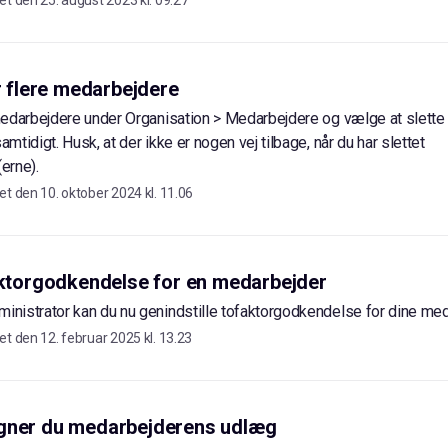
et den
25. august 2023 kl. 09.27
er flere medarbejdere
edarbejdere under Organisation > Medarbejdere og vælge at slette e
tidigt. Husk, at der ikke er nogen vej tilbage, når du har slettet
erne).
et den
10. oktober 2024 kl. 11.06
aktorgodkendelse for en medarbejder
nistrator kan du nu genindstille tofaktorgodkendelse for dine med
et den
12. februar 2025 kl. 13.23
gner du medarbejderens udlæg