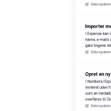
Sidst opdater
Importer m
I Expense kan d
navne, e-mails 
gøre tingene le
Sidst opdater
Opret en ny
I Numbers/Expen
inviteret uden 
som en medarbej
overføres til Z
Sidst opdater