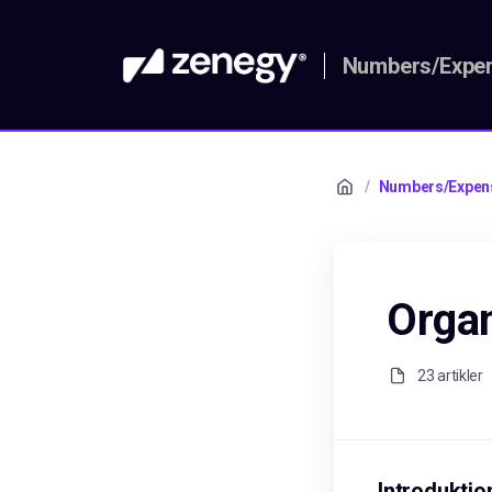
Numbers/Expen
/
Numbers/Expen
Organ
23 artikler
Introduktio