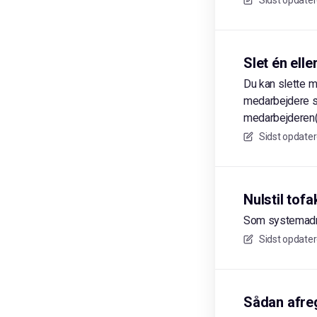
Sidst opdater
Slet én ell
Du kan slette m
medarbejdere sam
medarbejderen(
Sidst opdater
Nulstil tof
Som systemadmi
Sidst opdater
Sådan afre