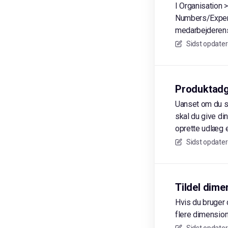
I Organisation 
Numbers/Expense
medarbejderens 
Sidst opdater
Produktadg
Uanset om du s
skal du give di
oprette udlæg e
Sidst opdater
Tildel dime
Hvis du bruger d
flere dimension