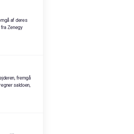
remgå af deres
e fra Zenegy
ejderen, fremgå
fregner saldoen,