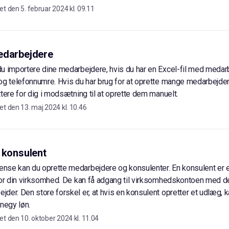
et den
5. februar 2024 kl. 09.11
edarbejdere
u importere dine medarbejdere, hvis du har en Excel-fil med meda
og telefonnumre. Hvis du har brug for at oprette mange medarbejder
ttere for dig i modsætning til at oprette dem manuelt.
et den
13. maj 2024 kl. 10.46
 konsulent
se kan du oprette medarbejdere og konsulenter. En konsulent er e
for din virksomhed. De kan få adgang til virksomhedskontoen med 
der. Den store forskel er, at hvis en konsulent opretter et udlæg, k
enegy løn.
et den
10. oktober 2024 kl. 11.04