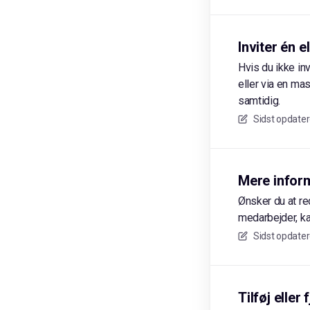
Inviter én 
Hvis du ikke in
eller via en ma
samtidig.
Sidst opdater
Mere infor
Ønsker du at re
medarbejder, k
Sidst opdater
Tilføj eller