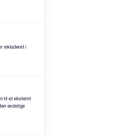
r inkluderet i
 til et eksternt
 den endelige