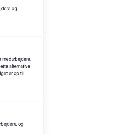
ejdere og
ne medarbejdere.
ette alternative
get er op til
rbejdere, og