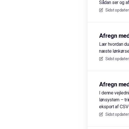
Sådan ser og af
Sidst opdater
Afregn meda
Lær hvordan du 
næste lønkørsel
Sidst opdater
Afregn med
I denne vejledn
lønsystem – trin
eksport af CSV-
Sidst opdater