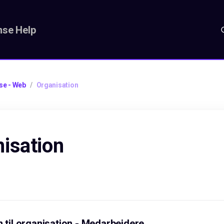
se Help
se - Web
/
Organisation
isation
n til organisation - Medarbejdere