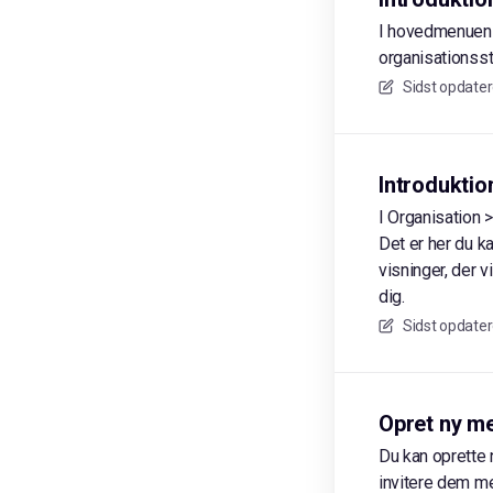
I hovedmenuen f
organisationsst
Sidst opdater
Introduktio
I Organisation 
Det er her du k
visninger, der v
dig.
Sidst opdater
Opret ny m
Du kan oprette 
invitere dem m