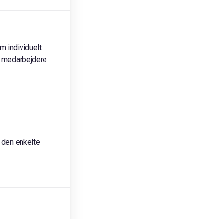
m individuelt
re medarbejdere
å den enkelte