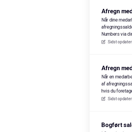
Afregn med
Når dine medarb
afregningssaldo
Numbers via din
Sidst opdater
Afregn med
Når en medarbej
af afregningssal
hvis du foretage
Sidst opdater
Bogført sa